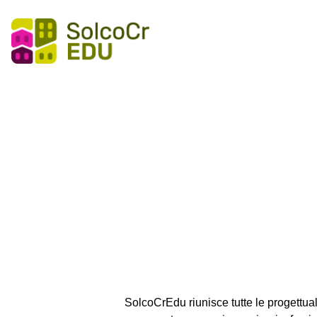
SolcoCrE
Chi siamo
Cosa facc
Come lo fa
SolcoCrEdu riunisce tutte le progettual