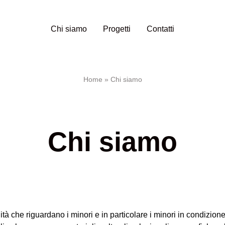
Chi siamo
Progetti
Contatti
Home
»
Chi siamo
du
Progetti principali
Chi siamo
Solco06
iamo
SolcoYoung
cciamo
Ritornare ad allenarsi
Parlarsi
ità che riguardano i minori e in particolare i minori in condizion