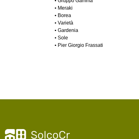
• Gruppo Gamma
• Meraki
• Borea
• Varietà
• Gardenia
• Sole
• Pier Giorgio Frassati